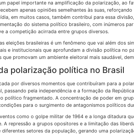
 um papel importante na amplificação da polarização, ao fa
 recebem apenas opiniões semelhantes às suas, reforçando
dia, em muitos casos, também contribui para essa divisão,
gmentação do sistema político brasileiro, com inúmeros part
 a competição acirrada entre grupos diversos.
nas eleições brasileiras é um fenômeno que vai além dos sim
rais e institucionais que aprofundam a divisão política no p
s que promovam um ambiente eleitoral mais saudável, demo
da polarização política no Brasil
marcada por diversos momentos que contribuíram para a pola
l, passando pela independência e a formação da República,
o político fragmentado. A concentração de poder em grupo
condições para o surgimento de antagonismos políticos du
 eventos como o golpe militar de 1964 e a longa ditadura q
. A repressão a grupos opositores e a limitação das liberda
 diferentes setores da população, gerando uma polarização