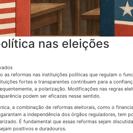
olítica nas eleições
em Polarização política nas eleições
vados
o as reformas nas instituições políticas que regulam o fun
tituições fortes e transparentes contribuem para a confianç
sequentemente, a polarização. Modificações nas regras el
ansparência podem ser eficazes nesse sentido.
nica, a combinação de reformas eleitorais, como o financ
 garantam a independência dos órgãos reguladores, tem po
larizado. É fundamental que essas reformas sejam discuti
sejam positivos e duradouros.