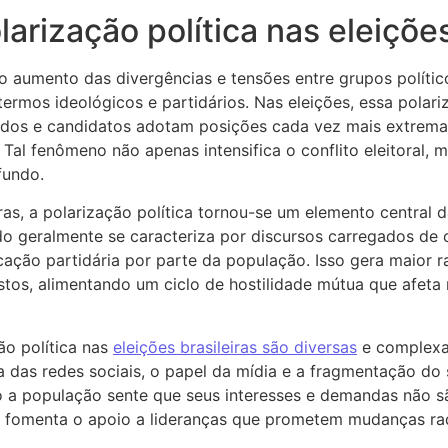
arização política nas eleiçõe
 ao aumento das divergências e tensões entre grupos políti
termos ideológicos e partidários. Nas eleições, essa polar
idos e candidatos adotam posições cada vez mais extremas
 Tal fenômeno não apenas intensifica o conflito eleitoral,
fundo.
ras, a polarização política tornou-se um elemento central 
do geralmente se caracteriza por discursos carregados de 
cação partidária por parte da população. Isso gera maior r
tos, alimentando um ciclo de hostilidade mútua que afeta
ão política nas
eleições brasileiras são diversas
e complexas
ia das redes sociais, o papel da mídia e a fragmentação do s
o a população sente que seus interesses e demandas não
que fomenta o apoio a lideranças que prometem mudanças rad