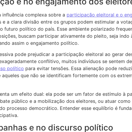
pação e no engajamento dos eleitor
a influência complexa sobre a
participação eleitoral e o e
s e a clara divisão entre os grupos podem estimular a vota
 o futuro político do país. Esse ambiente polarizado frequ
sições, buscam participar ativamente do pleito, seja indo 
ndo assim o engajamento político.
essiva pode prejudicar a participação eleitoral ao gerar de
 exageradamente conflitivo, muitos indivíduos se sentem 
so político
para evitar tensões. Essa alienação pode reduzi
e aqueles que não se identificam fortemente com os extre
nta um efeito dual: ela pode ser um fator de estímulo à par
ate público e a mobilização dos eleitores, ou atuar como 
do processo democrático. Entender esse equilíbrio é fun
cipativa.
panhas e no discurso político