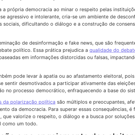
za a própria democracia ao minar o respeito pelas instituiçõ
se agressivo e intolerante, cria-se um ambiente de desconf
os sociais, dificultando o diálogo e a construção de consen
seminação de desinformação e fake news, que são frequen
bate político. Essa prática prejudica a
qualidade do debat
s baseadas em informações distorcidas ou falsas, impactan
ambém pode levar à apatia ou ao afastamento eleitoral, poi
se sentir desmotivados a participar ativamente das eleiç
ção no processo democrático, enfraquecendo a base do sist
s da polarização política
são múltiplos e preocupantes, af
mento da democracia. Para superar essas consequências, 
o, que valorize o respeito, o diálogo e a busca por soluçõ
al como um todo.