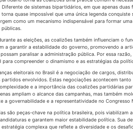
s. Diferente de sistemas bipartidários, em que apenas duas
os torna quase impossível que uma única legenda conquiste 
surgem como um mecanismo indispensável para formar uma ba
 públicas.
durante as eleições, as coalizões também influenciam o fun
dam a garantir a estabilidade do governo, promovendo a arti
e possam paralisar a administração pública. Por essa razão,
al para compreender o dinamismo e as estratégias da polític
nças eleitorais no Brasil é a negociação de cargos, distri
 partidos envolvidos. Estas negociações acontecem tanto n
omplexidade e a importância das coalizões partidárias para 
penas ampliam o alcance das campanhas, mas também mold
nte a governabilidade e a representatividade no Congresso 
as são peças-chave na política brasileira, pois viabilizam a
candidaturas e garantem maior estabilidade política. Sua d
 estratégia complexa que reflete a diversidade e os desaf