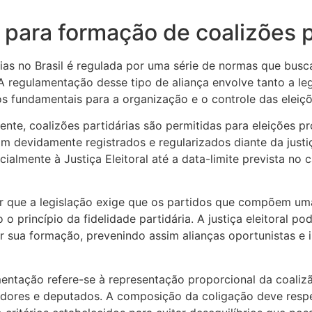
s para formação de coalizões p
ias no Brasil é regulada por uma série de normas que busca
 A regulamentação desse tipo de aliança envolve tanto a leg
ãos fundamentais para a organização e o controle das eleiçõ
gente, coalizões partidárias são permitidas para eleições pr
am devidamente registrados e regularizados diante da justi
ialmente à Justiça Eleitoral até a data-limite prevista no c
ar que a legislação exige que os partidos que compõem u
 o princípio da fidelidade partidária. A justiça eleitoral po
r sua formação, prevenindo assim alianças oportunistas e 
entação refere-se à representação proporcional da coaliz
ores e deputados. A composição da coligação deve respeit