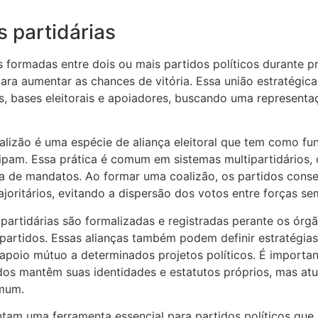
s partidárias
 formadas entre dois ou mais partidos políticos durante p
 para aumentar as chances de vitória. Essa união estratégic
, bases eleitorais e apoiadores, buscando uma representaç
lizão é uma espécie de aliança eleitoral que tem como fun
icipam. Essa prática é comum em sistemas multipartidários
ada de mandatos. Ao formar uma coalizão, os partidos cons
joritários, evitando a dispersão dos votos entre forças se
 partidárias são formalizadas e registradas perante os órg
 partidos. Essas alianças também podem definir estratégi
poio mútuo a determinados projetos políticos. É importan
idos mantêm suas identidades e estatutos próprios, mas a
omum.
tam uma ferramenta essencial para partidos políticos que