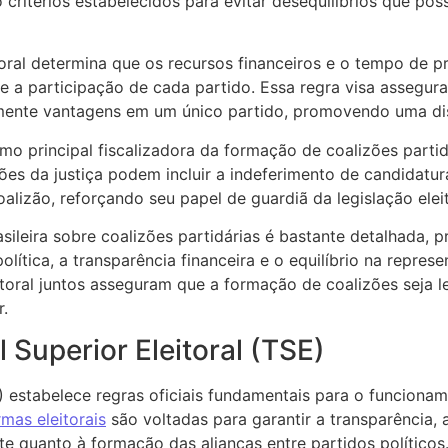
 critérios estabelecidos para evitar desequilíbrios que pos
itoral determina que os recursos financeiros e o tempo de
e a participação de cada partido. Essa regra visa assegu
mente vantagens em um único partido, promovendo uma disp
 como principal fiscalizadora da formação de coalizões parti
ões da justiça podem incluir a indeferimento de candidatur
alizão, reforçando seu papel de guardiã da legislação eleito
sileira sobre coalizões partidárias é bastante detalhada
olítica, a transparência financeira e o equilíbrio na repres
leitoral juntos asseguram que a formação de coalizões seja 
.
 Superior Eleitoral (TSE)
E) estabelece regras oficiais fundamentais para o funciona
mas eleitorais
são voltadas para garantir a transparência, 
te quanto à formação das alianças entre partidos políticos