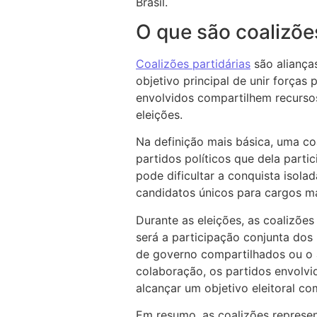
Brasil.
O que são coalizõe
Coalizões partidárias
são alianças
objetivo principal de unir forças
envolvidos compartilhem recursos
eleições.
Na definição mais básica, uma coa
partidos políticos que dela part
pode dificultar a conquista isol
candidatos únicos para cargos ma
Durante as eleições, as coalizões
será a participação conjunta dos
de governo compartilhados ou o a
colaboração, os partidos envolv
alcançar um objetivo eleitoral c
Em resumo, as coalizões represen