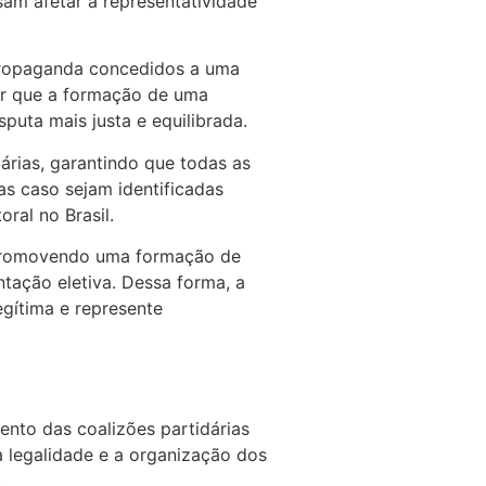
sam afetar a representatividade
 propaganda concedidos a uma
rar que a formação de uma
uta mais justa e equilibrada.
dárias, garantindo que todas as
as caso sejam identificadas
ral no Brasil.
, promovendo uma formação de
entação eletiva. Dessa forma, a
legítima e represente
mento das coalizões partidárias
a legalidade e a organização dos
.