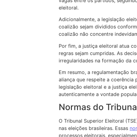
vagas entre os partidos, seguindo
eleitoral.
Adicionalmente, a legislação ele
coalizão sejam divididos conform
coalizão não concentre indevida
Por fim, a justiça eleitoral atua
regras sejam cumpridas. As decis
irregularidades na formação da co
Em resumo, a regulamentação bra
aliança que respeite a coerência p
legislação eleitoral e a justiça e
autenticamente a vontade popular
Normas do Tribunal
O Tribunal Superior Eleitoral (TS
nas eleições brasileiras. Essas
nor
processos eleitorais, especialmen