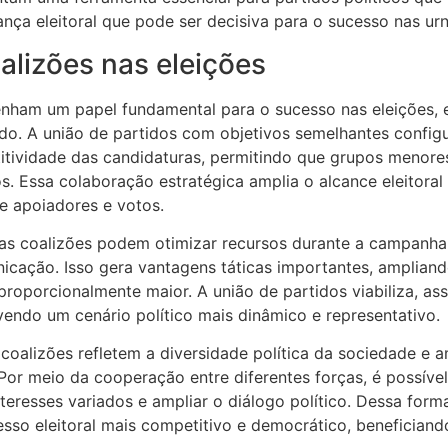
ança eleitoral que pode ser decisiva para o sucesso nas urn
alizões nas eleições
enham um papel fundamental para o sucesso nas eleições,
do. A união de partidos com objetivos semelhantes configu
itividade das candidaturas, permitindo que grupos menore
s. Essa colaboração estratégica amplia o alcance eleitoral e
 apoiadores e votos.
 as coalizões podem otimizar recursos durante a campanha
icação. Isso gera vantagens táticas importantes, ampliand
roporcionalmente maior. A união de partidos viabiliza, as
vendo um cenário político mais dinâmico e representativo.
 coalizões refletem a diversidade política da sociedade e 
 Por meio da cooperação entre diferentes forças, é possíve
teresses variados e ampliar o diálogo político. Dessa forma
esso eleitoral mais competitivo e democrático, beneficiand