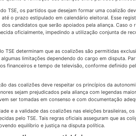
 do TSE, os partidos que desejam formar uma coalizão dev
l até o prazo estipulado em calendário eleitoral. Esse regis
 dos candidatos que serão apoiados pela aliança. Caso o r
hecida oficialmente, impedindo a utilização conjunta de r
 do TSE determinam que as coalizões são permitidas exclus
om algumas limitações dependendo do cargo em disputa. Pa
rsos financeiros e tempo de televisão, conforme definido p
ão das coalizões deve respeitar os princípios da autonomi
enores sejam prejudicados pela aliança com legendas maior
 devem ser tomadas em consenso e com documentação adeq
idade e a validade das coalizões nas eleições brasileiras, 
cidas pelo TSE. Tais regras oficiais asseguram que as co
vendo equilíbrio e justiça na disputa política.