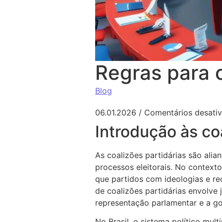
Regras para c
Blog
06.01.2026
/
Comentários desati
Introdução às co
As coalizões partidárias são alia
processos eleitorais. No context
que partidos com ideologias e re
de coalizões partidárias envolve
representação parlamentar e a go
No Brasil, o sistema político mul