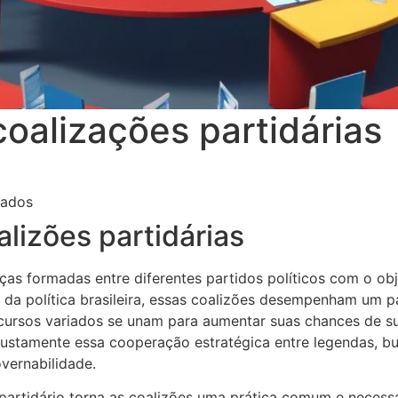
oalizações partidárias
em Regras para coalizações partidárias
vados
alizões partidárias
nças formadas entre diferentes partidos políticos com o obj
o da política brasileira, essas coalizões desempenham um 
cursos variados se unam para aumentar suas chances de su
 justamente essa cooperação estratégica entre legendas, 
vernabilidade.
tipartidário torna as coalizões uma prática comum e necess